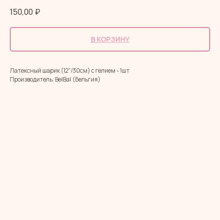
150,00
₽
В КОРЗИНУ
Латексный шарик (12"/30см) с гелием - 1шт
Производитель: BelBal (Бельгия)