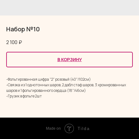
Набор №10
2 100
₽
В КОРЗИНУ
-Фольгированная цифра "2" розовый (40"/102см)
-Связка из 1 однотонных шаров, 2 дабл стаф шаров, 3 хромированных
шаров и 1 фольгированного сердца (18"/46см)
-Грузик в фольге 2шт
Tilda
Made on