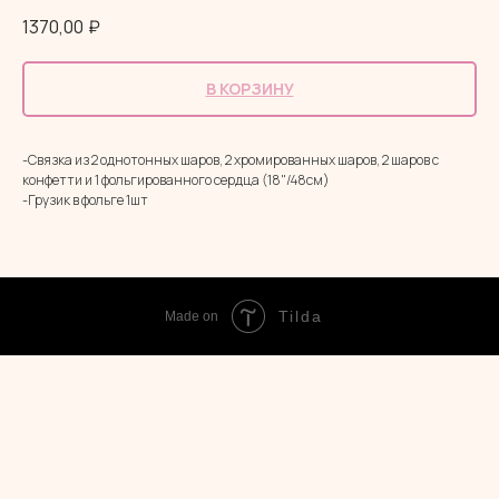
1370,00
₽
В КОРЗИНУ
-Связка из 2 однотонных шаров, 2 хромированных шаров, 2 шаров с
конфетти и 1 фольгированного сердца (18"/48см)
-Грузик в фольге 1шт
Tilda
Made on