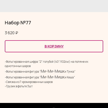
Набор №77
3 620
₽
В КОРЗИНУ
-Фольгированная цифра "2" голубой (40"/102см) на поляне их
однотонных шаров
Ми-Ми-Мишк
-Фольгированная фигура "
и Тучка"
Ми-Ми-Мишк
-Фольгированная фигура "
и Кеша"
-Связка из 7 хромированных шаров
-Грузик в фольге 3шт