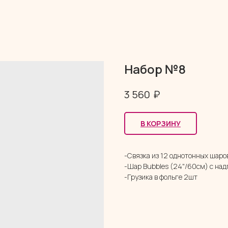
Набор №8
₽
3 560
В КОРЗИНУ
-Связка из 12 однотонных шаро
-Шар Bubbles (24"/60см) с на
-Грузика в фольге 2шт