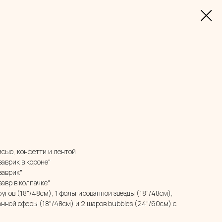
исью, конфетти и лентой
аврик в короне"
заврик"
авр в колпачке"
угов (18"/48см), 1 фольгированной звезды (18"/48см),
анной сферы (18"/48см) и 2 шаров bubbles (24"/60см) c