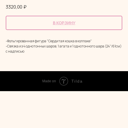
3320,00
₽
В КОРЗИНУ
-Фольгированная фигура "Сердитая кошка в колпаке"
-Связка из 4 однотонных шаров, 1 агата и 1 однотонного шара (24"/61см)
с надписью
Tilda
Made on