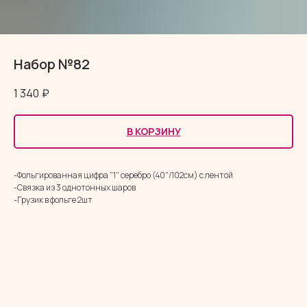
Набор №82
1 340
₽
В КОРЗИНУ
-Фольгированная цифра "1" серебро (40"/102см) с лентой
-Связка из 3 однотонных шаров
-Грузик в фольге 2шт