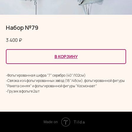
Набор №79
3 400
₽
В КОРЗИНУ
-Фольгированная цифра "7" серебро (40"/102см)
-Связка из 4 фольгированных звёзд (18"/48см), фольгированной фигуры
"Ракета синяя" и фольгированной фигуры "Космонавт"
-Грузик в фольге 2шт
Tilda
Made on