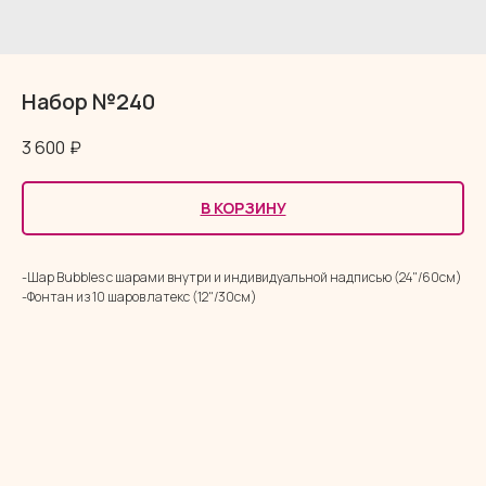
Набор №240
3 600
₽
В КОРЗИНУ
-Шар Bubbles с шарами внутри и индивидуальной надписью (24"/60см)
-Фонтан из 10 шаров латекс (12"/30см)