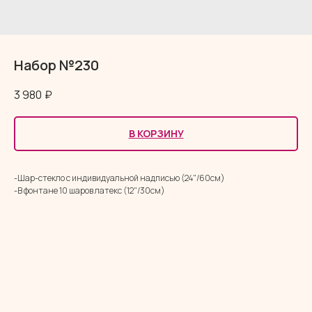
Набор №230
3 980
₽
В КОРЗИНУ
-Шар-стекло с индивидуальной надписью (24"/60см)
-В фонтане 10 шаров латекс (12"/30см)