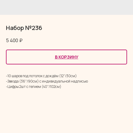
Набор №236
5 400
₽
В КОРЗИНУ
-10 шаров под потолок с дождём (12"/30см)
-Звезда (36"/90см) с индивидуальной надписью
-Цифры 2шт с гелием (40"/102см)