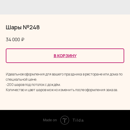
Шары №248
34 000
₽
В КОРЗИНУ
Идеальное оформления для вашего праздника в ресторане или дома по
специальной цене.
-200 шаров под потолок с дождём.
Количество и цвет шаров можно изменить после оформления заказа.
Tilda
Made on