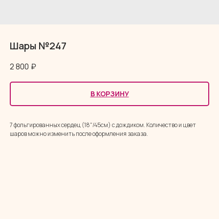
Шары №247
2 800
₽
В КОРЗИНУ
7 фольгированных сердец (18"/45см) с дождиком. Количество и цвет
шаров можно изменить после оформления заказа.