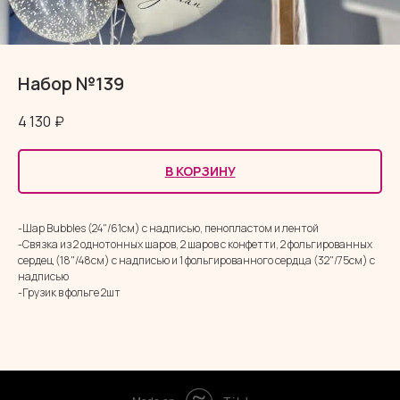
Набор №139
4 130
₽
В КОРЗИНУ
-Шар Bubbles (24"/61см) с надписью, пенопластом и лентой
-Связка из 2 однотонных шаров, 2 шаров с конфетти, 2 фольгированных
сердец (18"/48см) с надписью и 1 фольгированного сердца (32"/75см) с
надписью
-Грузик в фольге 2шт