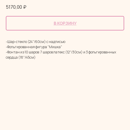
5170,00
₽
В КОРЗИНУ
-Шар-стекло (24"/60см) с надписью
-Фольгированная фигура "Мишка"
-Фонтан из 10 шаров: 7 шаров латекс (12"/30см) и 3 фольгированных
сердца (18"/45см)