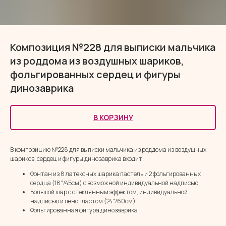
Композиция №228 для выписки мальчика
из роддома из воздушных шариков,
фольгированных сердец и фигуры
динозаврика
В КОРЗИНУ
В композицию №228 для выписки мальчика из роддома из воздушных
шариков, сердец и фигуры динозаврика входит:
Фонтан из 8 латексных шарика пастель и 2 фольгированных
сердца (18"/45см) с возможной индивидуальной надписью
Большой шар с стеклянным эффектом, индивидуальной
надписью и пенопластом (24"/60см)
Фольгированная фигура динозаврика