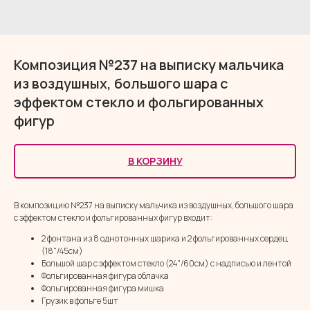
Композиция №237 на выписку мальчика
из воздушных, большого шара с
эффектом стекло и фольгированных
фигур
В КОРЗИНУ
В композицию №237 на выписку мальчика из воздушных, большого шара
с эффектом стекло и фольгированных фигур входит:
2 фонтана из 8 однотонных шарика и 2 фольгированных сердец
(18"/45см)
Большой шар с эффектом стекло (24"/60см) с надписью и лентой
Фольгированная фигура облачка
Фольгированная фигура мишка
Грузик в фольге 5шт