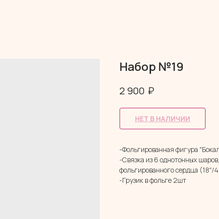
Набор №19
₽
2 900
НЕТ В НАЛИЧИИ
-Фольгированная фигура "Бока
-Связка из 6 однотонных шаров
фольгированного сердца (18"/
-Грузик в фольге 2шт