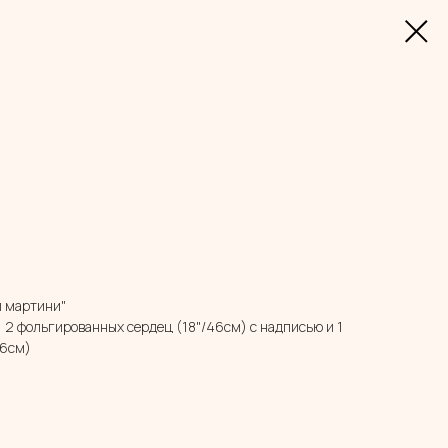
л мартини"
, 2 фольгированных сердец (18"/46см) с надписью и 1
46см)