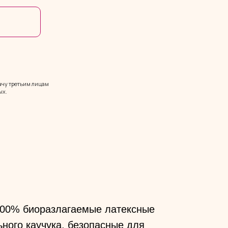
дачу третьим лицам
ых.
00% биоразлагаемые латексные
ного каучука, безопасные для