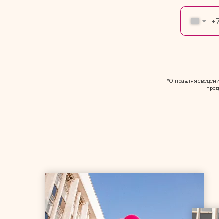
+
*Отправляя сведения
пред