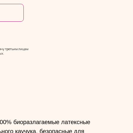
дачу третьим лицам
ых.
00% биоразлагаемые латексные
ного каучука, безопасные для